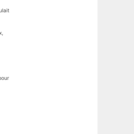
lait
x,
pour